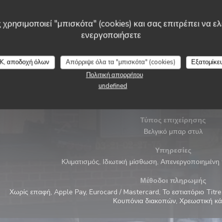
 χρησιμοποιεί "μπισκότα" (cookies) και σας επιτρέπει να ελέ
ενεργοποιήσετε
K, αποδοχή όλων
Απόρριψε όλα τα "μπισκότα" (cookies)
Εξατομίκε
Γενικές πληροφορίες
Πολιτική απορρήτου
undefined
Κουζίνα
Atypique, Σπιτικό, νωπού προϊόντος, Παραδοσιακός,
Τύπος επιχείρησης
Βελγικό μπαρ στυλ
Υπηρεσίες
Κλιματισμός, Ιδιωτική μίσθωση, Απενεργοποιημέν
Μέθοδοι πληρωμής
Χωρίς επαφή, Apple Pay, Eurocard / Mastercard, Το εστιατόριο Titre
Κουπόνια διακοπών, Χρεωστική κ