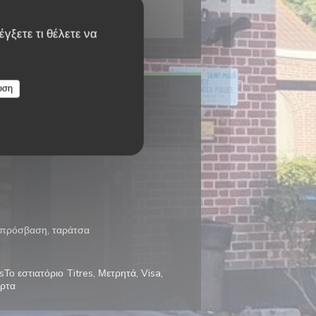
γξετε τι θέλετε να
υση
 Παραδοσιακή κουζίνα
η πρόσβαση, ταράτσα
sΤο εστιατόριο Titres, Μετρητά, Visa,
άρτα