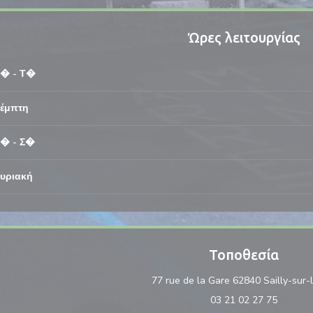
Ώρες λειτουργίας
Δ�
-
Τ�
έμπτη
Π�
-
Σ�
υριακή
Τοποθεσία
77 rue de la Gare 62840 Sailly-sur-
03 21 02 27 75