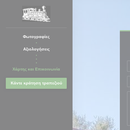
Πίνακας διαχείρισης "Μπισκότων" (Cookies)
Φωτογραφίες
Αξιολογήσεις
((ανοίγει σε νέο παράθυρο))
((ανοίγει σε νέο παράθυρο))
Χάρτης και Επικοινωνία
Κάντε κράτηση τραπεζιού