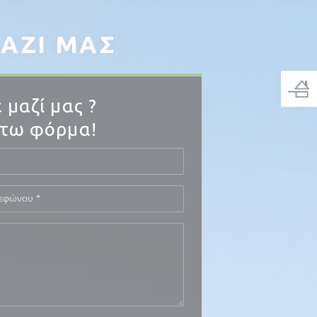
ΑΖΊ ΜΑΣ
 μαζί μας ?
τω φόρμα!