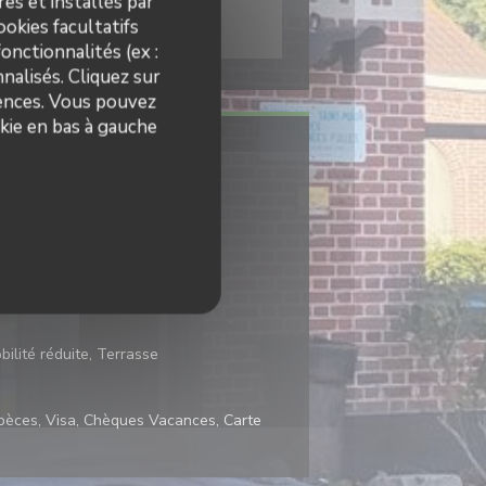
es et installés par
okies facultatifs
onctionnalités (ex :
nalisés. Cliquez sur
rences. Vous pouvez
kie en bas à gauche
onnel, Terroir
bilité réduite, Terrasse
spèces, Visa, Chèques Vacances, Carte