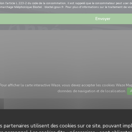
lon l'article L.223-2 du code de la consommation, il est rappelé que le consommateur peut user de s
marchage téléphonique Bloctel :
bloctel.gouv.fr
. Pour plus d'informations sur le traitement de vo
Pour afficher la carte interactive Waze, vous devez accepter les cookies Waze Ma
données de navigation et de localisation.
A
s partenaires utilisent des cookies sur ce site, pouvant impl