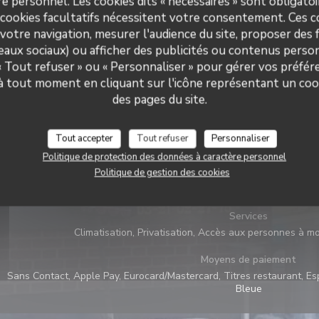
e personnel. Les cookies dits « nécessaires » sont obligatoir
 cookies facultatifs nécessitent votre consentement. Ces co
votre navigation, mesurer l'audience du site, proposer des f
seaux sociaux) ou afficher des publicités ou contenus person
 « Tout refuser » ou « Personnaliser » pour gérer vos préfé
 à tout moment en cliquant sur l'icône représentant un coo
des pages du site.
Infos pratiques
Cuisine
Tout accepter
Tout refuser
Personnaliser
Atypique, Fait maison, Produits frais, Traditi
Politique de protection des données à caractère personnel
Type de restaurant
Politique de gestion des cookies
Estaminet
Services
Climatisation, Privatisation, Accès aux personnes à mo
Moyens de paiement
Sans Contact, Apple Pay, Eurocard/Mastercard, Titres restaurant, E
Bleue