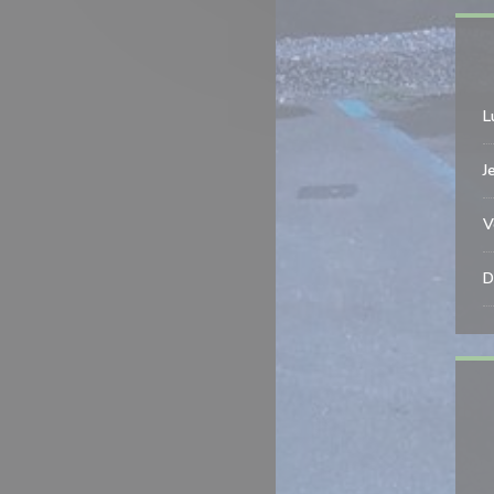
L
J
V
D