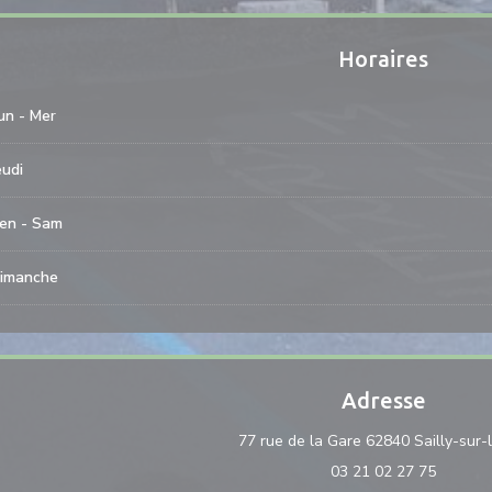
Horaires
un
-
Mer
eudi
en
-
Sam
imanche
Adresse
77 rue de la Gare 62840 Sailly-sur-
03 21 02 27 75