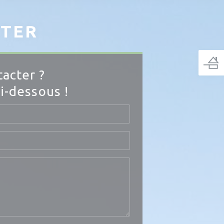
CTER
acter ?
i-dessous !