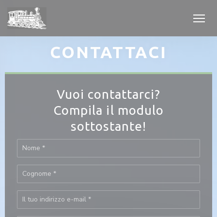
Personalizzazione delle tue scelte sui cookie
CONTATTACI
Vuoi contattarci?
estra))
estra))
Compila il modulo
sottostante!