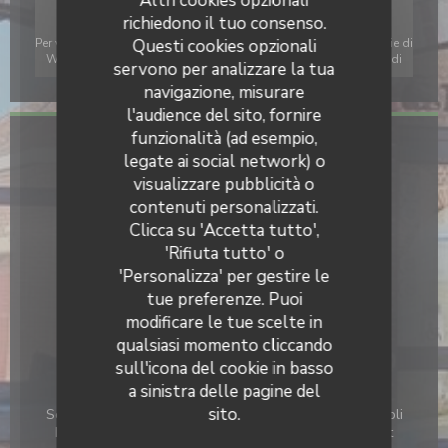
Altri cookies opzionali
richiedono il tuo consenso.
Per visualizzare la mappa interattiva Waze, devi accettare i cookie di
Questi cookies opzionali
Waze Map (Google). Questi cookie possono raccogliere dati di
servono per analizzare la tua
navigazione e localizzazione.
Consenti
navigazione, misurare
l'audience del sito, fornire
funzionalità (ad esempio,
Informazioni pratiche
legate ai social network) o
visualizzare pubblicità o
Cucina
contenuti personalizzati.
Atypique, Fatto in casa, Fresco, Tradizionale, Terroir
Clicca su 'Accetta tutto',
Tipologia
'Rifiuta tutto' o
Estaminet
'Personalizza' per gestire le
tue preferenze. Puoi
Servizi
modificare le tue scelte in
Aria condizionata, Privatizzazione, Accesso disabili,
qualsiasi momento cliccando
Terrazzo
sull'icona del cookie in basso
a sinistra delle pagine del
Metodo di pagamento
sito.
Senza contatto, Apple Pay, Eurocard / Mastercard, Titoli
Restaurant, Contanti, Visa, Buoni vacanza, Bancomat