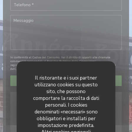
In conformità al Codice del Consumo, hai il diritto di opporti alle chiamate
commerciali iscrivendoti al Registro Pubblico delle Opposizioni:
registrodelleopposizioni.it
. Per maggiori informazioni sul trattamento dei tuoi
dati, consulta la nostra
informativa sulla privacy
.
Il ristorante e i suoi partner
utilizzano cookies su questo
sito, che possono
comportare la raccolta di dati
personali. I cookies
denominati «necessari» sono
obbligatori e installati per
impostazione predefinita.