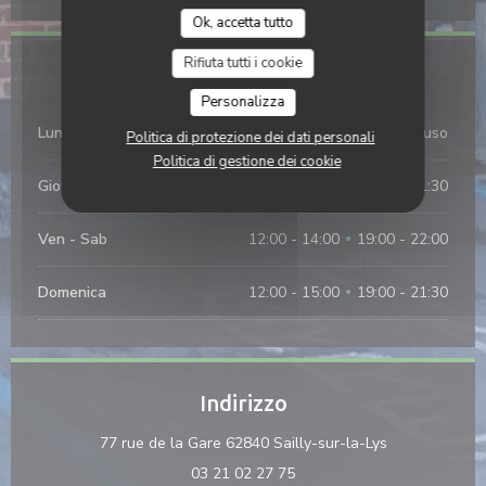
Ok, accetta tutto
Rifiuta tutti i cookie
Orari
Personalizza
Lun
-
Mer
Chiuso
Politica di protezione dei dati personali
Politica di gestione dei cookie
Giovedi
12:00 - 14:00
19:00 - 21:30
•
Ven
-
Sab
12:00 - 14:00
19:00 - 22:00
•
Domenica
12:00 - 15:00
19:00 - 21:30
•
Indirizzo
((apre una nuo
77 rue de la Gare 62840 Sailly-sur-la-Lys
03 21 02 27 75