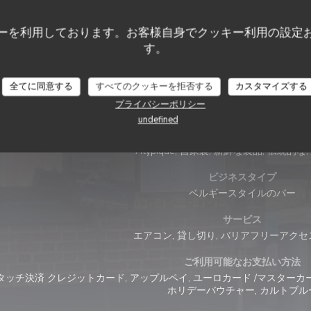
ーを利用しております。お客様自身でクッキー利用の設定
す。
全てに同意する
すべてのクッキーを拒否する
カスタマイズする
プライバシーポリシー
店舗情報
undefined
料理
Atypique, 自家製, 新鮮な製品, 伝統的な
ビジネスタイプ
ベルギースタイルのバー
サービス
エアコン, 貸し切り, バリアフリーアクセ
ご利用可能なお支払い方法
タッチ決済 クレジットカード, アップルペイ, ユーロカード /マスターカード,
ホリデーバウチャー, カルトブル