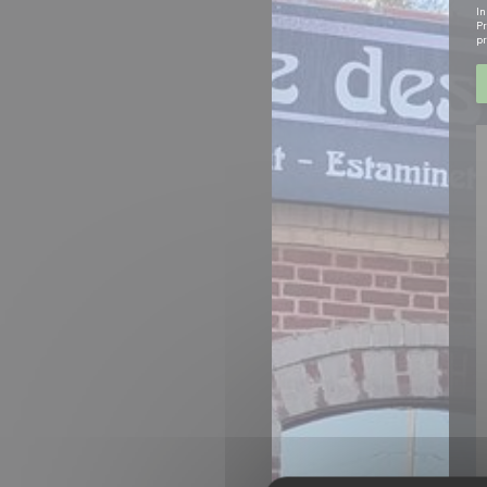
In
Pr
pr