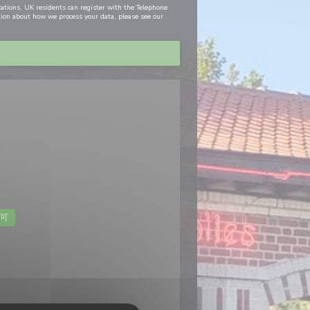
cations. UK residents can register with the Telephone
tion about how we process your data, please see our
可