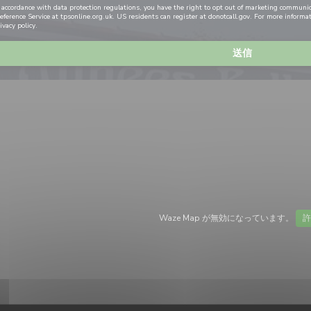
 accordance with data protection regulations, you have the right to opt out of marketing communi
eference Service at
tpsonline.org.uk
. US residents can register at
donotcall.gov
. For more informa
ivacy policy
.
Waze Map が無効になっています。
許