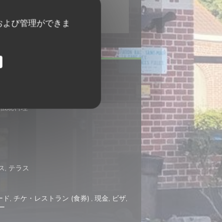
および管理ができま
, 伝統料理
ス, テラス
 チケ・レストラン (食券) , 現金, ビザ,
ー