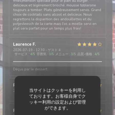
frites)mention speciale pour le pain du burger,
delicieux et légèrement brioché, mousse toblerone
toujours a tomber. Plats généreusement servis. Grand
choix de cocktails sans alcool et delicieux. Nous
regrettons la disparition des andouillettes et du
potjevleesch de la carte mais l'os a moelle servi en
plat sera parfait pour un temps plus frais!
Laurence
F
2026-07-19
- 12:30 - ゲスト 4
サービス
:
4
/5
雰囲気
:
3
/5
メニュー
:
3
/5
品質-価格
:
4
/5
Déçus par le dessert
Pierre
B
当サイトはクッキーを利用し
2026-06-26
- 19:15 - ゲスト 3
サービス
:
5
/5
雰囲気
:
5
/5
メニュー
:
5
/5
品質-価格
:
5
/5
ております。お客様自身でク
ッキー利用の設定および管理
ができます。
Romain
B