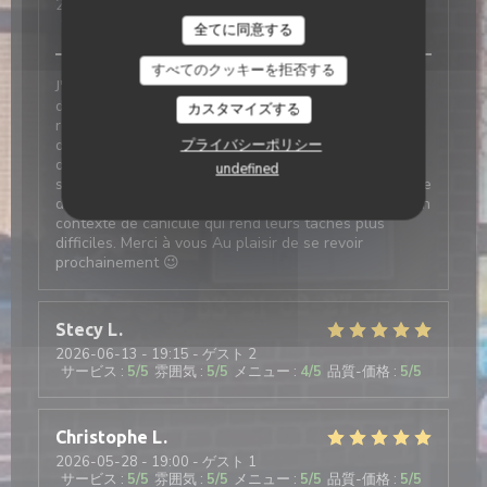
2026-06-21
- 12:45 - ゲスト 31
サービス
:
5
/5
雰囲気
:
5
/5
メニュー
:
5
/5
品質-価格
:
5
/5
全てに同意する
すべてのクッキーを拒否する
J'ai confié l'organisation de mes 40 ans au personnel
de la gare des années folles. Je connaissais peu le
カスタマイズする
restaurant mais j'en avais eu de bons echos et j'ai
décidé de leur faire confiance. C'était une sage
プライバシーポリシー
décision. Je suis ravi de la prestation proposée et ne
undefined
saurait que la recommander. Félicitations à l'ensemble
du personnel qui a assuré un service efficace dans un
contexte de canicule qui rend leurs tâches plus
difficiles. Merci à vous Au plaisir de se revoir
prochainement 😉
Stecy
L
2026-06-13
- 19:15 - ゲスト 2
サービス
:
5
/5
雰囲気
:
5
/5
メニュー
:
4
/5
品質-価格
:
5
/5
Christophe
L
2026-05-28
- 19:00 - ゲスト 1
サービス
:
5
/5
雰囲気
:
5
/5
メニュー
:
5
/5
品質-価格
:
5
/5