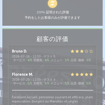
100% 証明された評価
予約をしたお客様のみが評価できます
顧客の評価
Bruno
D
2026-07-16
- 12:30 - ゲスト 5
サービス
:
4
/5
雰囲気
:
4
/5
メニュー
:
3
/5
品質-価格
:
3
/5
Florence
M
2026-07-25
- 12:30 - ゲスト 4
サービス
:
5
/5
雰囲気
:
5
/5
メニュー
:
5
/5
品質-価格
:
5
/5
Excellent accueil, personnel souriant et efficace, plats
impeccables (burgers au Maroilles et onglet