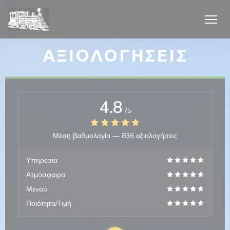
Πίνακας διαχείρισης "Μπισκότων" (Cookies)
ΑΞΙΟΛΟΓΉΣΕΙΣ
4.8
ράθυρο))
/5
ράθυρο))
Μέση βαθμολογία —
836 αξιολογήσεις
Υπηρεσία
Ατμόσφαιρα
Μενού
Ποιότητα/Τιμή