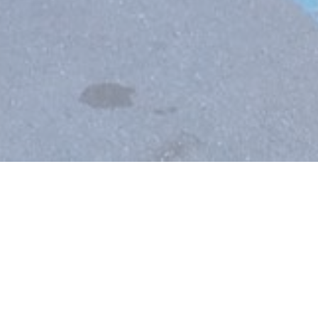
 σε νέο παράθυρο))
© 2026 LA GARE DES ANNÉES FOLLES — Η ΙΣΤΟΣΕΛΊΔΑ ΤΟΥ ΕΣΤΙΑΤΟΡΊΟΥ
((ΑΝΟΊΓΕΙ ΣΕ ΝΈΟ ΠΑΡΆΘ
ΔΗΜΙΟΥΡΓΉΘΗΚΕ ΑΠΌ
ZENCHEF
((ΑΝΟΊΓΕΙ ΣΕ ΝΈΟ ΠΑΡΆΘΥΡΟ)
ΑΠΟΠΟΊΗΣΗ ΕΥΘΎΝΗΣ
((ΑΝΟΊΓΕΙ ΣΕ ΝΈΟ ΠΑΡΆΘΥΡΟ))
ΌΡΟΙ ΧΡΉΣΗΣ