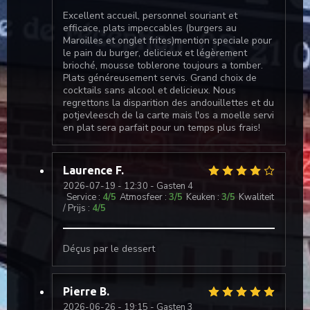
Excellent accueil, personnel souriant et
efficace, plats impeccables (burgers au
Maroilles et onglet frites)mention speciale pour
le pain du burger, delicieux et légèrement
brioché, mousse toblerone toujours a tomber.
Plats généreusement servis. Grand choix de
cocktails sans alcool et delicieux. Nous
regrettons la disparition des andouillettes et du
potjevleesch de la carte mais l'os a moelle servi
en plat sera parfait pour un temps plus frais!
Laurence
F
2026-07-19
- 12:30 - Gasten 4
Service
:
4
/5
Atmosfeer
:
3
/5
Keuken
:
3
/5
Kwaliteit
/ Prijs
:
4
/5
Déçus par le dessert
Pierre
B
2026-06-26
- 19:15 - Gasten 3