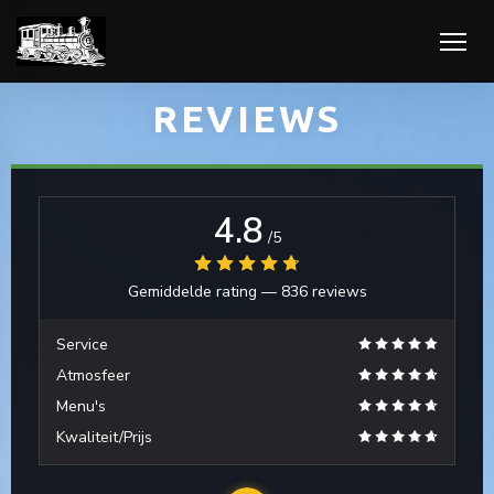
REVIEWS
4.8
euw venster))
/5
euw venster))
Gemiddelde rating —
836 reviews
Service
Atmosfeer
Menu's
Kwaliteit/Prijs