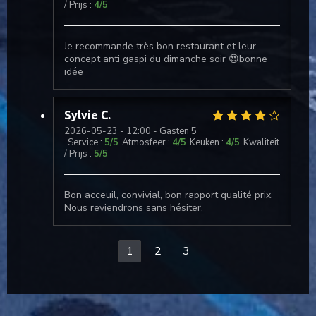
/ Prijs
:
4
/5
Je recommande très bon restaurant et leur
concept anti gaspi du dimanche soir 😍bonne
idée
Sylvie
C
2026-05-23
- 12:00 - Gasten 5
Service
:
5
/5
Atmosfeer
:
4
/5
Keuken
:
4
/5
Kwaliteit
/ Prijs
:
5
/5
Bon acceuil, convivial, bon rapport qualité prix.
Nous reviendrons sans hésiter.
1
2
3