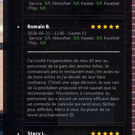
Service
:
5
/5
Atmosfeer
:
5
/5
Keuken
:
5
/5
Kwaliteit
/ Prijs
:
5
/5
Romain
B
2026-06-21
- 12:45 - Gasten 31
Service
:
5
/5
Atmosfeer
:
5
/5
Keuken
:
5
/5
Kwaliteit
/ Prijs
:
5
/5
J'ai confié l'organisation de mes 40 ans au
personnel de la gare des années folles. Je
connaissais peu le restaurant mais j'en avais eu
de bons echos et j'ai décidé de leur faire
confiance. C'était une sage décision. Je suis ravi
de la prestation proposée et ne saurait que la
recommander. Félicitations à l'ensemble du
personnel qui a assuré un service efficace dans
un contexte de canicule qui rend leurs tâches
plus difficiles. Merci à vous Au plaisir de se
revoir prochainement 😉
Stecy
L