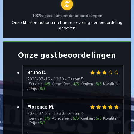
100% gecertificeerde beoordelingen
Onze klanten hebben na hun reservering een beoordeling
gegeven
Onze gastbeoordelingen
Bruno
D
2026-07-16
- 12:30 - Gasten 5
Service
:
4
/5
Atmosfeer
:
4
/5
Keuken
:
3
/5
Kwaliteit
/ Prijs
:
3
/5
Florence
M
2026-07-25
- 12:30 - Gasten 4
Service
:
5
/5
Atmosfeer
:
5
/5
Keuken
:
5
/5
Kwaliteit
/ Prijs
:
5
/5