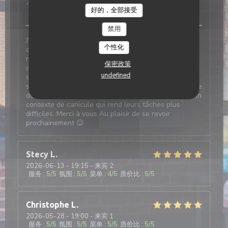
2026-06-21
- 12:45 - 来宾 31
好的，全部接受
服务
:
5
/5
氛围
:
5
/5
菜单
:
5
/5
质价比
:
5
/5
禁用
J'ai confié l'organisation de mes 40 ans au personnel
个性化
de la gare des années folles. Je connaissais peu le
restaurant mais j'en avais eu de bons echos et j'ai
保密政策
décidé de leur faire confiance. C'était une sage
undefined
décision. Je suis ravi de la prestation proposée et ne
saurait que la recommander. Félicitations à l'ensemble
du personnel qui a assuré un service efficace dans un
contexte de canicule qui rend leurs tâches plus
difficiles. Merci à vous Au plaisir de se revoir
prochainement 😉
Stecy
L
2026-06-13
- 19:15 - 来宾 2
服务
:
5
/5
氛围
:
5
/5
菜单
:
4
/5
质价比
:
5
/5
Christophe
L
2026-05-28
- 19:00 - 来宾 1
服务
:
5
/5
氛围
:
5
/5
菜单
:
5
/5
质价比
:
5
/5