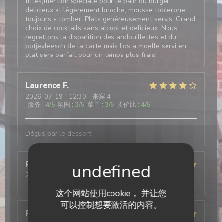
frites)mention speciale pour le pain du burger,
delicieux et légèrement brioché, mousse toblerone
toujours a tomber. Plats généreusement servis. Grand
choix de cocktails sans alcool et delicieux. Nous
regrettons la disparition des andouillettes et du
potjevleesch de la carte mais l'os a moelle servi en
plat sera parfait pour un temps plus frais!
Laurence
F
2026-07-19
- 12:30 - 来宾 4
服务
:
4
/5
氛围
:
3
/5
菜单
:
3
/5
质价比
:
4
/5
Déçus par le dessert
Pierre
B
2026-06-26
- 19:15 - 来宾 3
服务
:
5
/5
氛围
:
5
/5
菜单
:
5
/5
质价比
:
5
/5
这个网站使用cookie， 并让您
可以控制想要激活的内容。
Romain
B