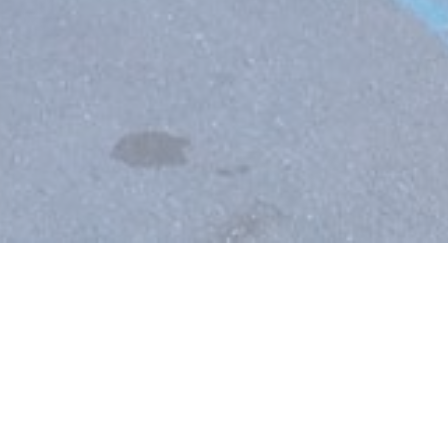
 una nueva ventana))
© 2026 LA GARE DES ANNÉES FOLLES — CREACIÓN DE PÁGINA WEB DE
((ABRE EN UNA NUEVA V
RESTAURANTE CON
ZENCHEF
((ABRE EN UNA NUEVA VENTA
MENCIONES LEGALES
((ABRE EN UNA NUEVA VENTAN
TÉRMINOS DE USO