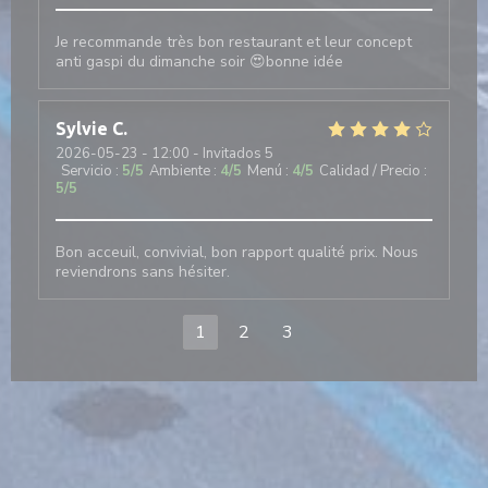
Je recommande très bon restaurant et leur concept
anti gaspi du dimanche soir 😍bonne idée
Sylvie
C
2026-05-23
- 12:00 - Invitados 5
Servicio
:
5
/5
Ambiente
:
4
/5
Menú
:
4
/5
Calidad / Precio
:
5
/5
Bon acceuil, convivial, bon rapport qualité prix. Nous
reviendrons sans hésiter.
1
2
3