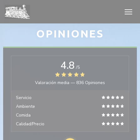
Personalización de sus opciones de cookies
OPINIONES
4.8
 ventana))
/5
 ventana))
Valoración media —
836 Opiniones
Servicio
Ambiente
Comida
Calidad/Precio